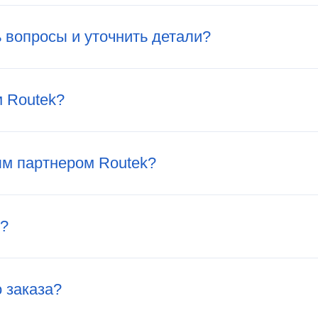
ь вопросы и уточнить детали?
м Routek?
м партнером Routek?
ы?
о заказа?